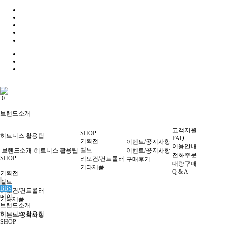
0
0
브랜드소개
고객지원
SHOP
히트니스 활용팁
FAQ
기획전
이벤트/공지사항
이용안내
벨트
브랜드소개
히트니스 활용팁
이벤트/공지사항
전화주문
SHOP
리모컨/컨트롤러
구매후기
대량구매
기타제품
Q & A
기획전
벨트
BBS
리모컨/컨트롤러
메인
기타제품
브랜드소개
히트니스 활용팁
이벤트/공지사항
SHOP