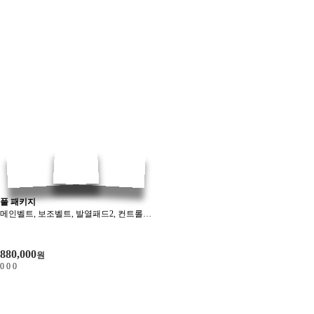
풀 패키지
메인벨트, 보조벨트, 발열패드2, 컨트롤러2, 리모컨2, 스프레이, 충전케이블2, 파우치
880,000
원
0
0
0