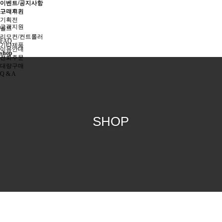
이벤트/공지사항
이벤트/공지사항
구매후기
고객지원
기획전
고객지원
벨트
리모컨/컨트롤러
FAQ
기타제품
이용안내
shop
전화주문
대량구매
Q & A
SHOP