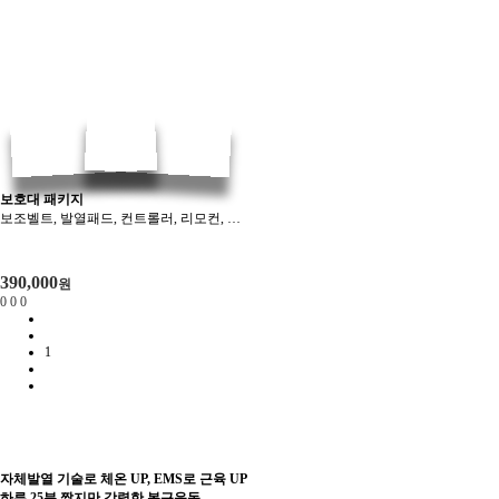
보호대 패키지
보조벨트, 발열패드, 컨트롤러, 리모컨, 스프레이, 충전케이블, 파우치
390,000
원
0
0
0
1
자체발열 기술로 체온 UP, EMS로 근육 UP
하루 25분 짧지만 강력한 복근운동