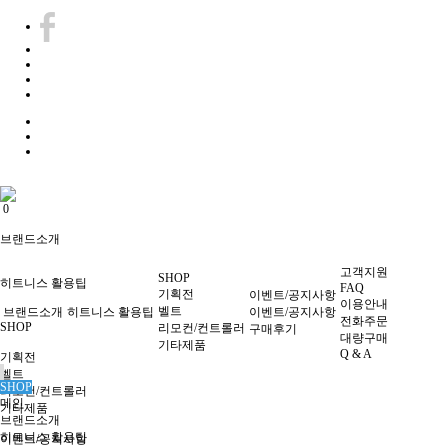
0
0
브랜드소개
고객지원
SHOP
히트니스 활용팁
FAQ
기획전
이벤트/공지사항
이용안내
벨트
브랜드소개
히트니스 활용팁
이벤트/공지사항
전화주문
SHOP
리모컨/컨트롤러
구매후기
대량구매
기타제품
Q & A
기획전
벨트
SHOP
리모컨/컨트롤러
메인
기타제품
브랜드소개
히트니스 활용팁
이벤트/공지사항