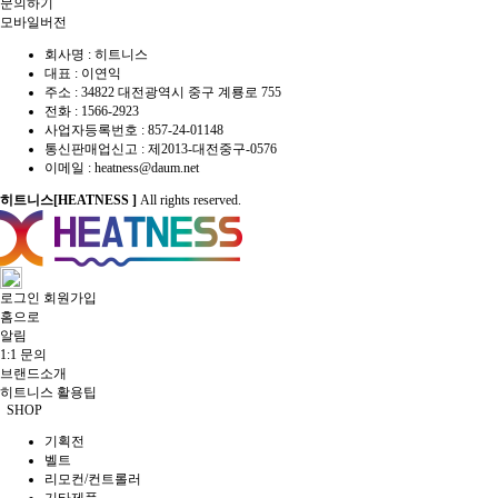
문의하기
모바일버전
회사명 : 히트니스
대표 : 이연익
주소 : 34822 대전광역시 중구 계룡로 755
전화 :
1566-2923
사업자등록번호 : 857-24-01148
통신판매업신고 :
제2013-대전중구-0576
이메일 :
heatness@daum.net
히트니스[HEATNESS ]
All rights reserved.
로그인
회원가입
홈으로
알림
1:1 문의
브랜드소개
히트니스 활용팁
SHOP
기획전
벨트
리모컨/컨트롤러
기타제품