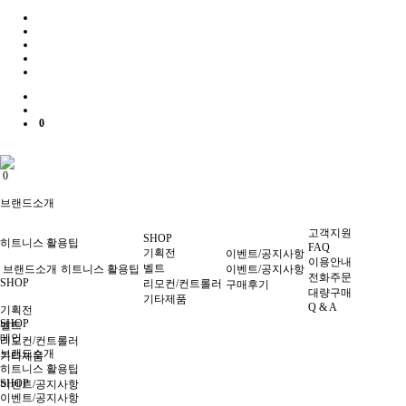
0
0
브랜드소개
고객지원
SHOP
히트니스 활용팁
FAQ
기획전
이벤트/공지사항
이용안내
벨트
브랜드소개
히트니스 활용팁
이벤트/공지사항
전화주문
SHOP
리모컨/컨트롤러
구매후기
대량구매
기타제품
Q & A
기획전
SHOP
벨트
메인
리모컨/컨트롤러
브랜드소개
기타제품
히트니스 활용팁
SHOP
이벤트/공지사항
이벤트/공지사항