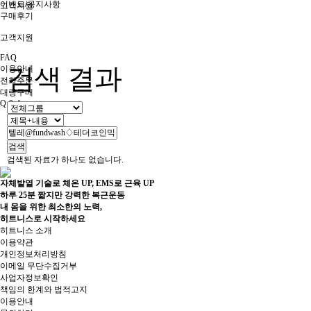
이벤트/공지사항
고객지원
구매후기
고객지원
FAQ
검색 결과
이용안내
전화주문
대량구매
Q & A
검색
검색된 자료가 하나도 없습니다.
자체발열 기술로 체온 UP, EMS로 근육 UP
하루 25분 짧지만 강력한 복근운동
내 몸을 위한 최소한의 노력,
히트니스로 시작하세요
히트니스 소개
이용약관
개인정보처리방침
이메일 무단수집거부
사업자정보확인
책임의 한계와 법적고지
이용안내