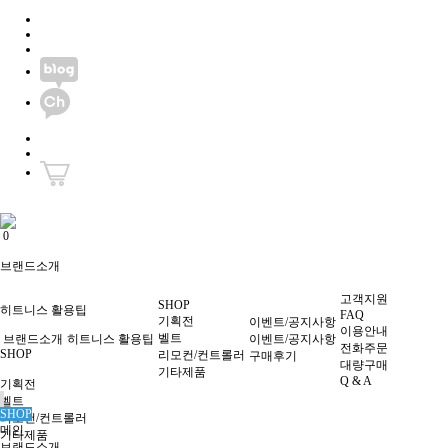
0
0
브랜드소개
고객지원
SHOP
히트니스 활용팁
FAQ
기획전
이벤트/공지사항
이용안내
벨트
브랜드소개
히트니스 활용팁
이벤트/공지사항
전화주문
SHOP
리모컨/컨트롤러
구매후기
대량구매
기타제품
Q & A
기획전
벨트
SHOP
리모컨/컨트롤러
메인
기타제품
브랜드소개