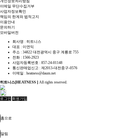
개인정보처리방침
이메일 무단수집거부
사업자정보확인
책임의 한계와 법적고지
이용안내
문의하기
모바일버전
회사명 : 히트니스
대표 : 이연익
주소 : 34822 대전광역시 중구 계룡로 755
전화 :
1566-2923
사업자등록번호 : 857-24-01148
통신판매업신고 :
제2013-대전중구-0576
이메일 :
heatness@daum.net
히트니스[HEATNESS ]
All rights reserved.
로그인
회원가입
홈으로
알림