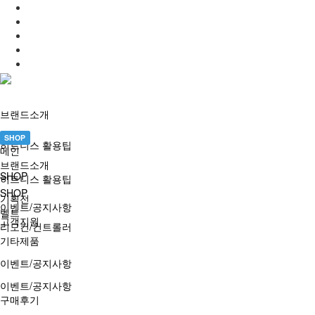
브랜드소개
SHOP
히트니스 활용팁
메인
브랜드소개
SHOP
히트니스 활용팁
SHOP
기획전
이벤트/공지사항
벨트
고객지원
리모컨/컨트롤러
기타제품
이벤트/공지사항
이벤트/공지사항
구매후기