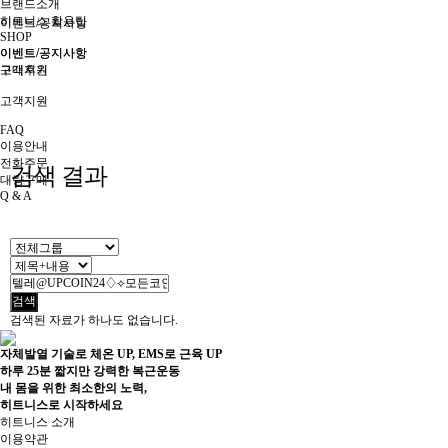
브랜드소개
히트니스 활용팁
이벤트/공지사항
SHOP
이벤트/공지사항
이벤트/공지사항
구매후기
고객지원
고객지원
FAQ
이용안내
전화주문
검색 결과
대량구매
Q & A
검색
검색된 자료가 하나도 없습니다.
자체발열 기술로 체온 UP, EMS로 근육 UP
하루 25분 짧지만 강력한 복근운동
내 몸을 위한 최소한의 노력,
히트니스로 시작하세요
히트니스 소개
이용약관