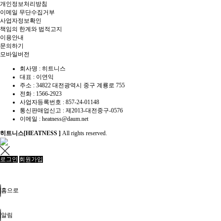
개인정보처리방침
이메일 무단수집거부
사업자정보확인
책임의 한계와 법적고지
이용안내
문의하기
모바일버전
회사명 : 히트니스
대표 : 이연익
주소 : 34822 대전광역시 중구 계룡로 755
전화 :
1566-2923
사업자등록번호 : 857-24-01148
통신판매업신고 :
제2013-대전중구-0576
이메일 :
heatness@daum.net
히트니스[HEATNESS ]
All rights reserved.
로그인
회원가입
홈으로
알림