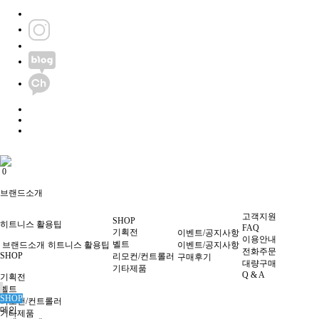
0
0
브랜드소개
고객지원
SHOP
히트니스 활용팁
FAQ
기획전
이벤트/공지사항
이용안내
벨트
브랜드소개
히트니스 활용팁
이벤트/공지사항
전화주문
SHOP
리모컨/컨트롤러
구매후기
대량구매
기타제품
Q & A
기획전
벨트
SHOP
리모컨/컨트롤러
메인
기타제품