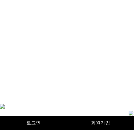
자체발열 기술로 체온 UP, EMS로 근육 UP
하루 25분 짧지만 강력한 복근운동
내 몸을 위한 최소한의 노력,
히트니스로 시작하세요
히트니스 소개
이용약관
개인정보처리방침
사업자정보확인
히트니스[HEATNESS ]
All rights reserved.
로그인
회원가입