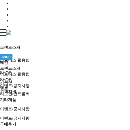
브랜드소개
SHOP
히트니스 활용팁
메인
브랜드소개
SHOP
히트니스 활용팁
SHOP
기획전
이벤트/공지사항
벨트
고객지원
리모컨/컨트롤러
기타제품
이벤트/공지사항
이벤트/공지사항
구매후기